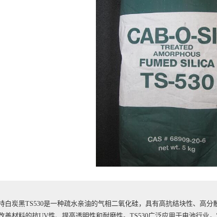
特白炭黑TS530是一种疏水亲油的气相二氧化硅，具有高抗结块性、高
改善材料的抗UV性、提高透明性和耐磨性。TS530广泛应用于电池行业