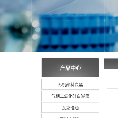
无机颜料炭黑
气相二氧化硅白炭黑
瓦克硅油