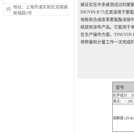
被证实在许多被测试过的聚
地址：上海市浦东新区泥城镇
INUVIN B 75尤其
新城路2号
地板和合成皮革聚氨酯涂层中。
结皮和涂布产品。它能用于本色
在生产操作方面，TINUVI
将称量和计量工作一次完成
型号
化学成分：20％
沸点： > 200 
溶解度 (20 &de